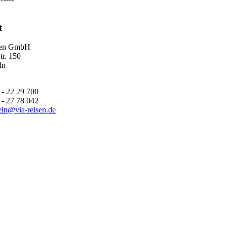
t
sen GmbH
tr. 150
ln
 - 22 29 700
 - 27 78 042
eln@via-reisen.de