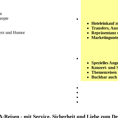
en
zepte
Hoteleinkauf 
Transfers, Aus
Herz und Humor
Repräsentanz 
Marketingunte
Spezielles Ang
Konzert- und S
Themenreisen 
Buchbar auch 
-Reisen - mit Service, Sicherheit und Liebe zum De