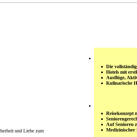
Die vollständi
Hotels mit ers
Ausflüge, Akti
Kulinarische 
Reisekonzept 
Seniorengerec
Auf Senioren z
Medizinischer 
icherheit und Liebe zum